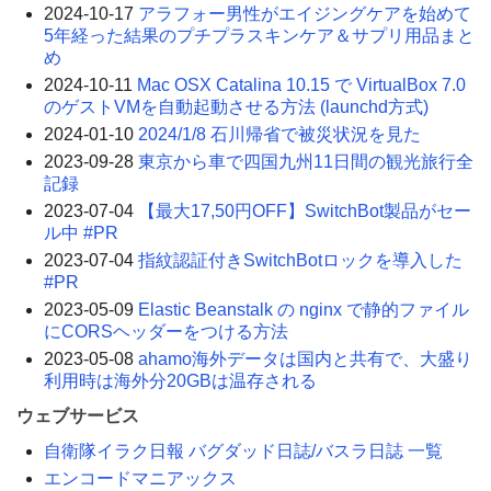
2024-10-17
アラフォー男性がエイジングケアを始めて
5年経った結果のプチプラスキンケア＆サプリ用品まと
め
2024-10-11
Mac OSX Catalina 10.15 で VirtualBox 7.0
のゲストVMを自動起動させる方法 (launchd方式)
2024-01-10
2024/1/8 石川帰省で被災状況を見た
2023-09-28
東京から車で四国九州11日間の観光旅行全
記録
2023-07-04
【最大17,50円OFF】SwitchBot製品がセー
ル中 #PR
2023-07-04
指紋認証付きSwitchBotロックを導入した
#PR
2023-05-09
Elastic Beanstalk の nginx で静的ファイル
にCORSヘッダーをつける方法
2023-05-08
ahamo海外データは国内と共有で、大盛り
利用時は海外分20GBは温存される
ウェブサービス
自衛隊イラク日報 バグダッド日誌/バスラ日誌 一覧
エンコードマニアックス