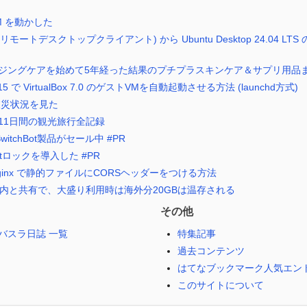
M を動かした
pp (リモートデスクトップクライアント) から Ubuntu Desktop 24.04 L
ジングケアを始めて5年経った結果のプチプラスキンケア＆サプリ用品
 10.15 で VirtualBox 7.0 のゲストVMを自動起動させる方法 (launchd方式)
で被災状況を見た
11日間の観光旅行全記録
witchBot製品がセール中 #PR
otロックを導入した #PR
alk の nginx で静的ファイルにCORSヘッダーをつける方法
国内と共有で、大盛り利用時は海外分20GBは温存される
その他
バスラ日誌 一覧
特集記事
過去コンテンツ
はてなブックマーク人気エン
このサイトについて