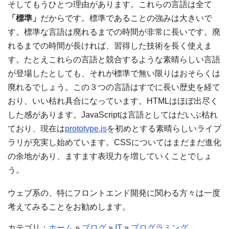
そしてもうひとつ理由があります。これらの言語は全て
「標準」
だからです。標準であることの強みは大きいで
す。標準な言語は廃れるまでの時間が非常に長いです。廃
れるまでの時間が長ければ、習得した技術を長く使えま
す。たとえこれらの言語と競合するような素晴らしい言語
が登場したとしても、それが標準で無い限りはおそらくは
廃れるでしょう。この３つの言語はすでに長い歴史を経て
おり、いい枯れ具合になっています。HTMLはほぼ出尽く
した感があります。JavaScriptは言語としてはだいぶ枯れ
ており、現在は
prototype.js
を初めとする素晴らしいライブ
ラリが充実し始めています。CSSについてはまだまだ進化
の余地があり、ますます表現力を増していくことでしょ
う。
ウェブ系の、特にフロントエンド開発に関わる方々は一度
考えてみることをお勧めします。
カテゴリ：
ホーム
»
ブログ
»
IT
»
プログラミング