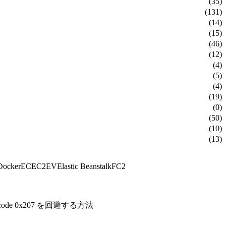
(35)
(131)
(14)
(15)
(46)
(12)
(4)
(5)
(4)
(19)
(0)
(50)
(10)
(13)
Docker
EC
EC2
EV
Elastic Beanstalk
FC2
code 0x207 を回避する方法