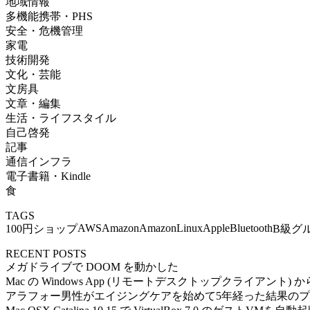
地域情報
多機能携帯・PHS
安全・危機管理
家電
技術開発
文化・芸能
文房具
文章・編集
生活・ライフスタイル
自己啓発
記事
通信インフラ
電子書籍・Kindle
食
TAGS
AWS
Amazon
AmazonLinux
Apple
Bluetooth
100円ショップ
B級グ
RECENT POSTS
メガドライブで DOOM を動かした
Mac の Windows App (リモートデスクトップクライアント) から Ub
アラフォー男性がエイジングケアを始めて5年経った結果の