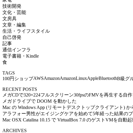
技術開発
文化・芸能
文房具
文章・編集
生活・ライフスタイル
自己啓発
記事
通信インフラ
電子書籍・Kindle
食
TAGS
AWS
Amazon
AmazonLinux
Apple
Bluetooth
100円ショップ
B級グ
RECENT POSTS
メガCDで320×224フルスクリーン30fpsのFMVを再生する
メガドライブで DOOM を動かした
Mac の Windows App (リモートデスクトップクライアント) から Ub
アラフォー男性がエイジングケアを始めて5年経った結果の
Mac OSX Catalina 10.15 で VirtualBox 7.0 のゲストVMを
ARCHIVES