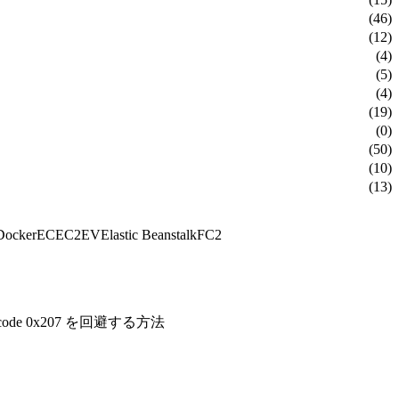
(46)
(12)
(4)
(5)
(4)
(19)
(0)
(50)
(10)
(13)
Docker
EC
EC2
EV
Elastic Beanstalk
FC2
code 0x207 を回避する方法