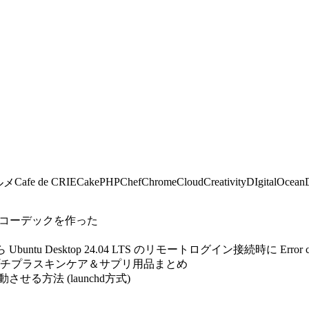
Cafe de CRIE
CakePHP
Chef
Chrome
Cloud
Creativity
DIgitalOcean
ルメ
自作コーデックを作った
untu Desktop 24.04 LTS のリモートログイン接続時に Error 
プチプラスキンケア＆サプリ用品まとめ
自動起動させる方法 (launchd方式)